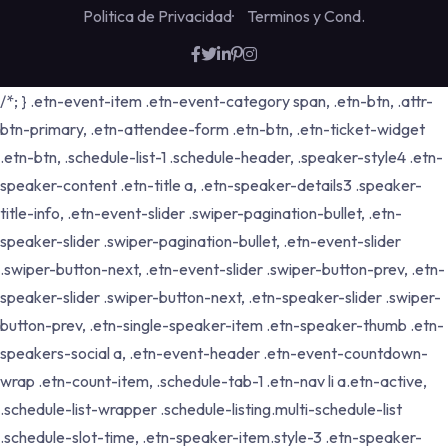
Politica de Privacidad
Terminos y Cond.
/*; } .etn-event-item .etn-event-category span, .etn-btn, .attr-
btn-primary, .etn-attendee-form .etn-btn, .etn-ticket-widget
.etn-btn, .schedule-list-1 .schedule-header, .speaker-style4 .etn-
speaker-content .etn-title a, .etn-speaker-details3 .speaker-
title-info, .etn-event-slider .swiper-pagination-bullet, .etn-
speaker-slider .swiper-pagination-bullet, .etn-event-slider
.swiper-button-next, .etn-event-slider .swiper-button-prev, .etn-
speaker-slider .swiper-button-next, .etn-speaker-slider .swiper-
button-prev, .etn-single-speaker-item .etn-speaker-thumb .etn-
speakers-social a, .etn-event-header .etn-event-countdown-
wrap .etn-count-item, .schedule-tab-1 .etn-nav li a.etn-active,
.schedule-list-wrapper .schedule-listing.multi-schedule-list
.schedule-slot-time, .etn-speaker-item.style-3 .etn-speaker-