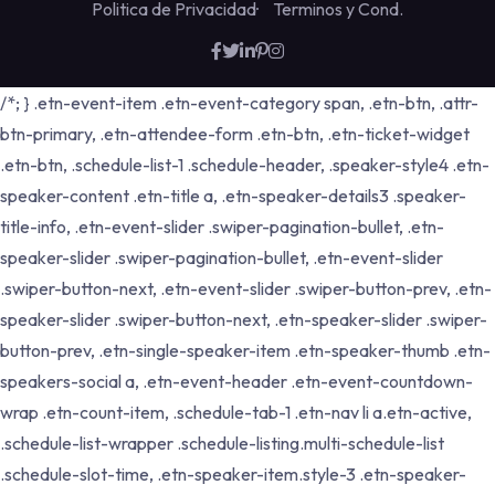
Politica de Privacidad
Terminos y Cond.
/*; } .etn-event-item .etn-event-category span, .etn-btn, .attr-
btn-primary, .etn-attendee-form .etn-btn, .etn-ticket-widget
.etn-btn, .schedule-list-1 .schedule-header, .speaker-style4 .etn-
speaker-content .etn-title a, .etn-speaker-details3 .speaker-
title-info, .etn-event-slider .swiper-pagination-bullet, .etn-
speaker-slider .swiper-pagination-bullet, .etn-event-slider
.swiper-button-next, .etn-event-slider .swiper-button-prev, .etn-
speaker-slider .swiper-button-next, .etn-speaker-slider .swiper-
button-prev, .etn-single-speaker-item .etn-speaker-thumb .etn-
speakers-social a, .etn-event-header .etn-event-countdown-
wrap .etn-count-item, .schedule-tab-1 .etn-nav li a.etn-active,
.schedule-list-wrapper .schedule-listing.multi-schedule-list
.schedule-slot-time, .etn-speaker-item.style-3 .etn-speaker-