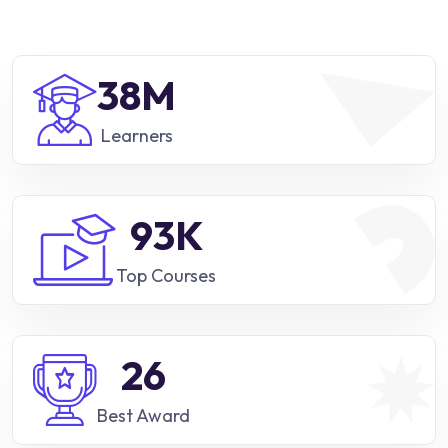
41
M
Learners
98
K
Top Courses
27
Best Award