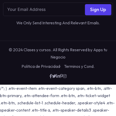
Sign Up
We Only Send Interesting And Relevant Emails.
© 2024 Clases y cursos. All Rights Reserved by
Apps tu
Negocio
Politica de Privacidad
Terminos y Cond.
/*; } .etn-event-item .etn-event-category span, .etn-btn, .attr-
btn-primary, .etn-attendee-form .etn-btn, .etn-ticket-widget
.etn-btn, .schedule-list-1 .schedule-header, .speaker-style4 .etn-
speaker-content .etn-title a, .etn-speaker-details3 .speaker-