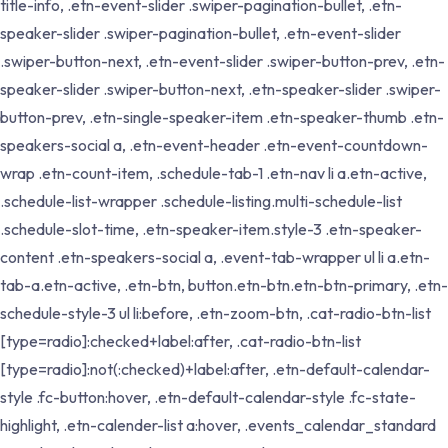
title-info, .etn-event-slider .swiper-pagination-bullet, .etn-
speaker-slider .swiper-pagination-bullet, .etn-event-slider
.swiper-button-next, .etn-event-slider .swiper-button-prev, .etn-
speaker-slider .swiper-button-next, .etn-speaker-slider .swiper-
button-prev, .etn-single-speaker-item .etn-speaker-thumb .etn-
speakers-social a, .etn-event-header .etn-event-countdown-
wrap .etn-count-item, .schedule-tab-1 .etn-nav li a.etn-active,
.schedule-list-wrapper .schedule-listing.multi-schedule-list
.schedule-slot-time, .etn-speaker-item.style-3 .etn-speaker-
content .etn-speakers-social a, .event-tab-wrapper ul li a.etn-
tab-a.etn-active, .etn-btn, button.etn-btn.etn-btn-primary, .etn-
schedule-style-3 ul li:before, .etn-zoom-btn, .cat-radio-btn-list
[type=radio]:checked+label:after, .cat-radio-btn-list
[type=radio]:not(:checked)+label:after, .etn-default-calendar-
style .fc-button:hover, .etn-default-calendar-style .fc-state-
highlight, .etn-calender-list a:hover, .events_calendar_standard