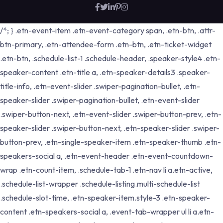
/*; } .etn-event-item .etn-event-category span, .etn-btn, .attr-
btn-primary, .etn-attendee-form .etn-btn, .etn-ticket-widget
.etn-btn, .schedule-list-1 .schedule-header, .speaker-style4 .etn-
speaker-content .etn-title a, .etn-speaker-details3 .speaker-
title-info, .etn-event-slider .swiper-pagination-bullet, .etn-
speaker-slider .swiper-pagination-bullet, .etn-event-slider
.swiper-button-next, .etn-event-slider .swiper-button-prev, .etn-
speaker-slider .swiper-button-next, .etn-speaker-slider .swiper-
button-prev, .etn-single-speaker-item .etn-speaker-thumb .etn-
speakers-social a, .etn-event-header .etn-event-countdown-
wrap .etn-count-item, .schedule-tab-1 .etn-nav li a.etn-active,
.schedule-list-wrapper .schedule-listing.multi-schedule-list
.schedule-slot-time, .etn-speaker-item.style-3 .etn-speaker-
content .etn-speakers-social a, .event-tab-wrapper ul li a.etn-