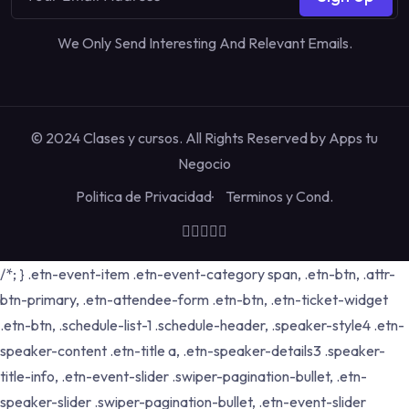
We Only Send Interesting And Relevant Emails.
© 2024 Clases y cursos. All Rights Reserved by
Apps tu
Negocio
Politica de Privacidad
Terminos y Cond.
/*; } .etn-event-item .etn-event-category span, .etn-btn, .attr-
btn-primary, .etn-attendee-form .etn-btn, .etn-ticket-widget
.etn-btn, .schedule-list-1 .schedule-header, .speaker-style4 .etn-
speaker-content .etn-title a, .etn-speaker-details3 .speaker-
title-info, .etn-event-slider .swiper-pagination-bullet, .etn-
speaker-slider .swiper-pagination-bullet, .etn-event-slider