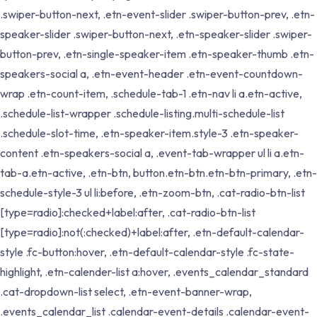
.swiper-button-next, .etn-event-slider .swiper-button-prev, .etn-
speaker-slider .swiper-button-next, .etn-speaker-slider .swiper-
button-prev, .etn-single-speaker-item .etn-speaker-thumb .etn-
speakers-social a, .etn-event-header .etn-event-countdown-
wrap .etn-count-item, .schedule-tab-1 .etn-nav li a.etn-active,
.schedule-list-wrapper .schedule-listing.multi-schedule-list
.schedule-slot-time, .etn-speaker-item.style-3 .etn-speaker-
content .etn-speakers-social a, .event-tab-wrapper ul li a.etn-
tab-a.etn-active, .etn-btn, button.etn-btn.etn-btn-primary, .etn-
schedule-style-3 ul li:before, .etn-zoom-btn, .cat-radio-btn-list
[type=radio]:checked+label:after, .cat-radio-btn-list
[type=radio]:not(:checked)+label:after, .etn-default-calendar-
style .fc-button:hover, .etn-default-calendar-style .fc-state-
highlight, .etn-calender-list a:hover, .events_calendar_standard
.cat-dropdown-list select, .etn-event-banner-wrap,
.events_calendar_list .calendar-event-details .calendar-event-