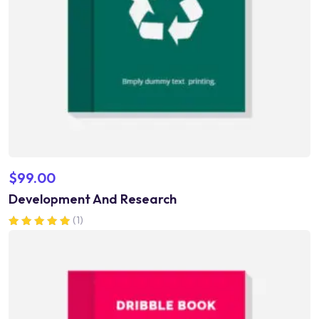
$
99.00
Development And Research
(1)
Valorado en
5.00
de 5