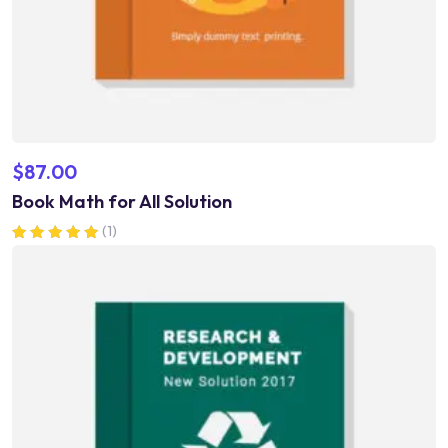
$
87.00
Book Math for All Solution
(1)
Valorado en
5.00
de 5