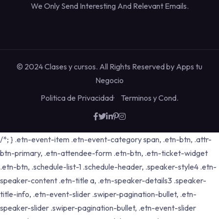
We Only Send Interesting And Relevant Emails.
© 2024 Clases y cursos. All Rights Reserved by
Apps tu
Negocio
Politica de Privacidad
Terminos y Cond.
/*; } .etn-event-item .etn-event-category span, .etn-btn, .attr-
btn-primary, .etn-attendee-form .etn-btn, .etn-ticket-widget
.etn-btn, .schedule-list-1 .schedule-header, .speaker-style4 .etn-
speaker-content .etn-title a, .etn-speaker-details3 .speaker-
title-info, .etn-event-slider .swiper-pagination-bullet, .etn-
speaker-slider .swiper-pagination-bullet, .etn-event-slider