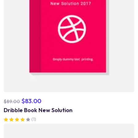
$
83.00
$
89.00
Dribble Book New Solution
(1)
Valorado en
4.00
de 5