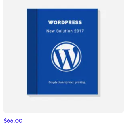
de 5
$
66.00