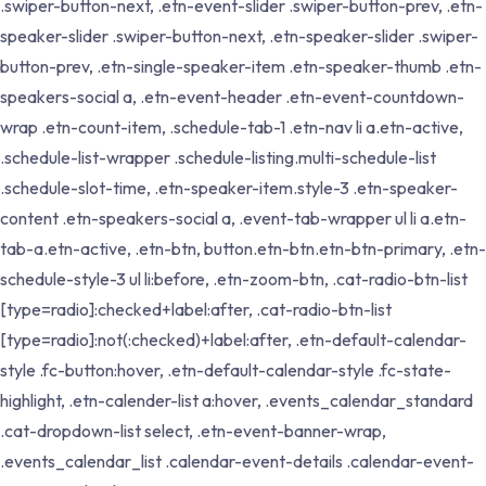
.swiper-button-next, .etn-event-slider .swiper-button-prev, .etn-
speaker-slider .swiper-button-next, .etn-speaker-slider .swiper-
button-prev, .etn-single-speaker-item .etn-speaker-thumb .etn-
speakers-social a, .etn-event-header .etn-event-countdown-
wrap .etn-count-item, .schedule-tab-1 .etn-nav li a.etn-active,
.schedule-list-wrapper .schedule-listing.multi-schedule-list
.schedule-slot-time, .etn-speaker-item.style-3 .etn-speaker-
content .etn-speakers-social a, .event-tab-wrapper ul li a.etn-
tab-a.etn-active, .etn-btn, button.etn-btn.etn-btn-primary, .etn-
schedule-style-3 ul li:before, .etn-zoom-btn, .cat-radio-btn-list
[type=radio]:checked+label:after, .cat-radio-btn-list
[type=radio]:not(:checked)+label:after, .etn-default-calendar-
style .fc-button:hover, .etn-default-calendar-style .fc-state-
highlight, .etn-calender-list a:hover, .events_calendar_standard
.cat-dropdown-list select, .etn-event-banner-wrap,
.events_calendar_list .calendar-event-details .calendar-event-