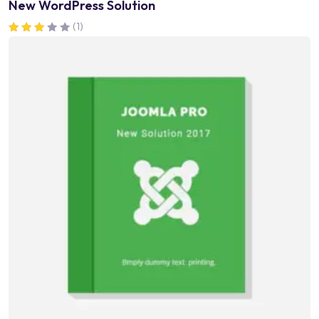
New WordPress Solution
(1)
Valorado
en
3.00
de 5