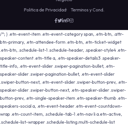
Politica de Privacidad
Terminos y Cond.
/*; } .etn-event-item .etn-event-category span, .etn-btn, .attr-
btn-primary, .etn-attendee-form .etn-btn, .etn-ticket-widget
.etn-btn, .schedule-list-1 .schedule-header, .speaker-style4 .etn-
speaker-content .etn-title a, .etn-speaker-details3 .speaker-
title-info, .etn-event-slider .swiper-pagination-bullet, .etn-
speaker-slider .swiper-pagination-bullet, .etn-event-slider
.swiper-button-next, .etn-event-slider .swiper-button-prev, .etn-
speaker-slider .swiper-button-next, .etn-speaker-slider .swiper-
button-prev, .etn-single-speaker-item .etn-speaker-thumb .etn-
speakers-social a, .etn-event-header .etn-event-countdown-
wrap .etn-count-item, .schedule-tab-1 .etn-nav li a.etn-active,
.schedule-list-wrapper .schedule-listing.multi-schedule-list