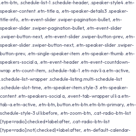
.etn-btn, .schedule-list-1 .schedule-header, .speaker-style4 .etn-
speaker-content .etn-title a, .etn-speaker-details3 .speaker-
title-info, .etn-event-slider .swiper-pagination-bullet, .etn-
speaker-slider .swiper-pagination-bullet, .etn-event-slider
.swiper-button-next, .etn-event-slider .swiper-button-prev, .etn-
speaker-slider .swiper-button-next, .etn-speaker-slider .swiper-
button-prev, .etn-single-speaker-item .etn-speaker-thumb .etn-
speakers-social a, .etn-event-header .etn-event-countdown-
wrap .etn-count-item, .schedule-tab-1 .etn-nav li a.etn-active,
.schedule-list-wrapper .schedule-listing.multi-schedule-list
.schedule-slot-time, .etn-speaker-item.style-3 .etn-speaker-
content .etn-speakers-social a, .event-tab-wrapper ul li a.etn-
tab-a.etn-active, .etn-btn, button.etn-btn.etn-btn-primary, .etn-
schedule-style-3 ul li:before, .etn-zoom-btn, .cat-radio-btn-list
[type=radio]:checked+label:after, .cat-radio-btn-list
[type=radio]:not(:checked)+label:after, .etn-default-calendar-