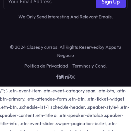
Sign Up
We Only Send Interesting And Relevant Emails.
© 2024 Clases y cursos. All Rights Reserved by
Apps tu
Negocio
Politica de Privacidad
Terminos y Cond.
/*; } .etn-event-item .etn-event-category span, .etn-btn, .attr-
btn-primary, .etn-attendee-form .etn-btn, .etn-ticket-widget
.etn-btn, .schedule-list-1 .schedule-header, .speaker-style4 .etn-
speaker-content .etn-title a, .etn-speaker-details3 .speaker-
title-info, .etn-event-slider .swiper-pagination-bullet, .etn-