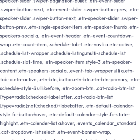
speaker-slider .swiper-pagination-bullet, .etn-event-slider
.swiper-button-next, .etn-event-slider .swiper-button-prev, .etn-
speaker-slider .swiper-button-next, .etn-speaker-slider .swiper-
button-prev, .etn-single-speaker-item .etn-speaker-thumb .etn-
speakers-social a, .etn-event-header .etn-event-countdown-
wrap .etn-count-item, .schedule-tab-1 .etn-nav li a.etn-active,
.schedule-list-wrapper .schedule-listing.multi-schedule-list
.schedule-slot-time, .etn-speaker-item.style-3 .etn-speaker-
content .etn-speakers-social a, .event-tab-wrapper ul li a.etn-
tab-a.etn-active, .etn-btn, button.etn-btn.etn-btn-primary, .etn-
schedule-style-3 ul li:before, .etn-zoom-btn, .cat-radio-btn-list
[type=radio]:checked+label:after, .cat-radio-btn-list
[type=radio]:not(:checked)+label:after, .etn-default-calendar-
style .fc-button:hover, .etn-default-calendar-style .fc-state-
highlight, .etn-calender-list a:hover, .events_calendar_standard
.cat-dropdown-list select, .etn-event-banner-wrap,