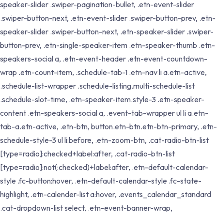
speaker-slider .swiper-pagination-bullet, .etn-event-slider
.swiper-button-next, .etn-event-slider .swiper-button-prev, .etn-
speaker-slider .swiper-button-next, .etn-speaker-slider .swiper-
button-prev, .etn-single-speaker-item .etn-speaker-thumb .etn-
speakers-social a, .etn-event-header .etn-event-countdown-
wrap .etn-count-item, .schedule-tab-1 .etn-nav li a.etn-active,
.schedule-list-wrapper .schedule-listing.multi-schedule-list
.schedule-slot-time, .etn-speaker-item.style-3 .etn-speaker-
content .etn-speakers-social a, .event-tab-wrapper ul li a.etn-
tab-a.etn-active, .etn-btn, button.etn-btn.etn-btn-primary, .etn-
schedule-style-3 ul li:before, .etn-zoom-btn, .cat-radio-btn-list
[type=radio]:checked+label:after, .cat-radio-btn-list
[type=radio]:not(:checked)+label:after, .etn-default-calendar-
style .fc-button:hover, .etn-default-calendar-style .fc-state-
highlight, .etn-calender-list a:hover, .events_calendar_standard
.cat-dropdown-list select, .etn-event-banner-wrap,