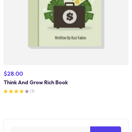
$
28.00
Think And Grow Rich Book
(1)
Valorado en
4.00
de 5