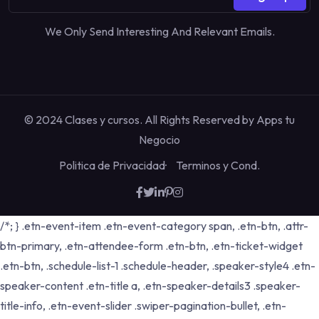
We Only Send Interesting And Relevant Emails.
© 2024 Clases y cursos. All Rights Reserved by
Apps tu
Negocio
Politica de Privacidad
Terminos y Cond.
/*; } .etn-event-item .etn-event-category span, .etn-btn, .attr-
btn-primary, .etn-attendee-form .etn-btn, .etn-ticket-widget
.etn-btn, .schedule-list-1 .schedule-header, .speaker-style4 .etn-
speaker-content .etn-title a, .etn-speaker-details3 .speaker-
title-info, .etn-event-slider .swiper-pagination-bullet, .etn-